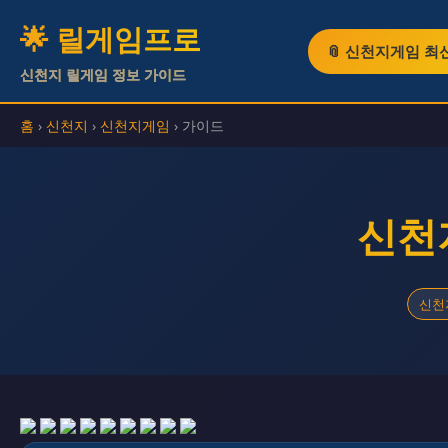
🌟 릴게임프로
📎 신천지게임 최
신천지 릴게임 정보 가이드
홈
›
신천지
›
신천지게임
› 가이드
신천
신천