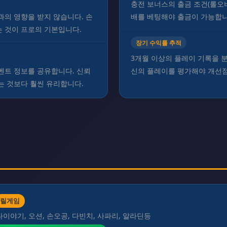
충전 보너스의 출금 조건(롤오버
과의 영향을 받지 않습니다. 손
배를 베팅해야 출금이 가능합니
 것이 프로의 기본입니다.
장기 수익률 추적
3개월 이상의 플레이 기록을 
벤트 정보를 공유합니다. 신뢰
신의 플레이를 평가해야 개선점
는 것보다 훨씬 유리합니다.
릴게임
이야기, 오션, 손오공, 다빈치, 사파리, 알라딘등