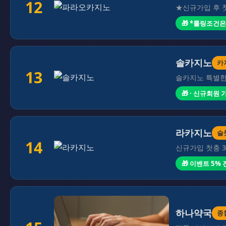
12
★신규가입 후 
🎁 *롤링조건은
솔카지노
카
13
솔카지노 특별한 
🎁 · 신규회원
라카지노
슬
14
신규가입 첫충 3
🎁 이벤트 5%
하나약국
종