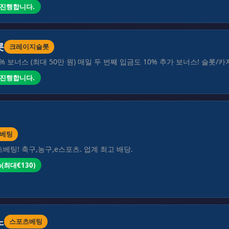
 진행합니다.
롯
크레이지슬롯
5% 보너스 (최대 50만 원) 매일 두 번째 입금도 10% 추가 보너스! 슬롯
 진행합니다.
베팅
베팅! 축구,농구,e스포츠. 업계 최고 배당.
(최대€130)
노
스포츠베팅