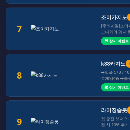
조이카지노
7
[우리계열]조이카지노
그녀와의 잊지 
🎁 상시 이벤트
k88카지노
8
➡️입플 5+3 / 
롯게임4% ➡️롤링
🎁 상시 이벤트
라이징슬롯
9
첫 충전 보너스:
전 시 10% 추