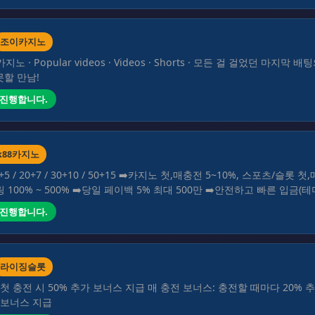
조이카지노
 · Popular videos · Videos · Shorts · 모든 걸 걸었던 마지
못할 만남!
 진행합니다.
k88카지노
10+5 / 20+7 / 30+10 / 50+15 ➡️카지노 첫,매충전 5~10%, 스포츠/
 100% ~ 500% ➡️당일 페이백 5% 최대 500만 ➡️안전하고 빠른 입금(
 진행합니다.
라이징슬롯
 첫 충전 시 50% 추가 보너스 지급 매 충전 보너스: 충전할 때마다 20%
가 보너스 지급