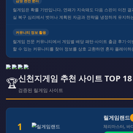
감정 완전 분리
릴게임은 확률 기반입니다. 연패가 지속돼도 다음 스핀이 이전 결
실 복구 심리에서 벗어나 계획된 자금과 전략을 냉정하게 유지하는
커뮤니티 정보 활용
릴게임 전문 커뮤니티에서 게임별 배당 패턴·사이트 출금 후기·이
할 수 있는 커뮤니티를 찾아 정보를 상호 교환하면 혼자 플레이하
신천지게임 추천 사이트 TOP 18
🏆
검증된 릴게임 사이트
릴게임랜드
1
체리마스터, 바다