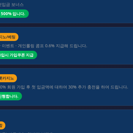
첫입금 보너스
 500% 입니다.
지노/베팅
이벤트 · 개인롤링 콤프 0.6% 지급해 드립니다.
 가입시 가입쿠폰 지급
롯카지노
0% 회원 가입 후 첫 입금액에 대하여 30% 추가 충전을 하여 드립니다.
 진행합니다.
합