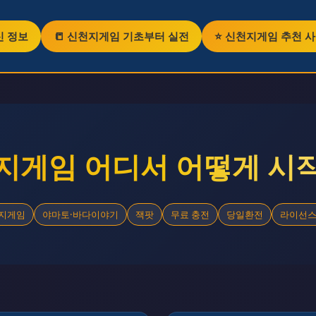
신 정보
📒 신천지게임 기초부터 실전
⭐ 신천지게임 추천 
지게임 어디서 어떻게 시
지게임
야마토·바다이야기
잭팟
무료 충전
당일환전
라이선스