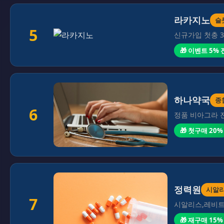
라카지노
슬
5
신규가입 첫충 3
🎁 이벤트 5%
하나약국
종
6
정품 비아그라 전
🎁 첫구매 20%
정력원
시알
7
시알리스,레비트
🎁 재구매 15%