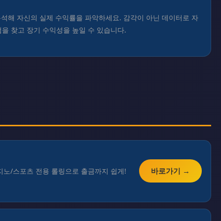
분석해 자신의 실제 수익률을 파악하세요. 감각이 아닌 데이터로 자
을 찾고 장기 수익성을 높일 수 있습니다.
바로가기 →
/카지노/스포츠 전용 롤링으로 출금까지 쉽게!