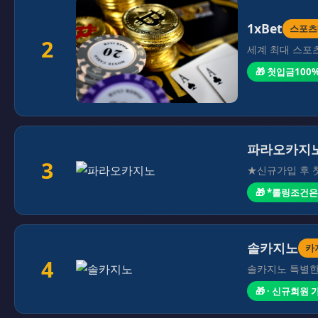
1xBet
스포츠
2
세계 최대 스포츠
🎁 첫입금100%
파라오카지
3
★신규가입 후 
🎁 *롤링조건은
솔카지노
카
4
솔카지노 특별한 
🎁 · 신규회원