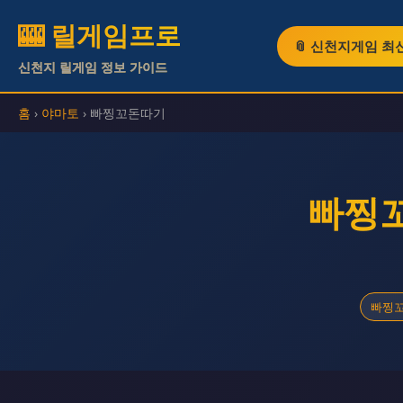
🎰 릴게임프로
📎 신천지게임 최
신천지 릴게임 정보 가이드
홈
›
야마토
› 빠찡꼬돈따기
빠찡꼬
빠찡